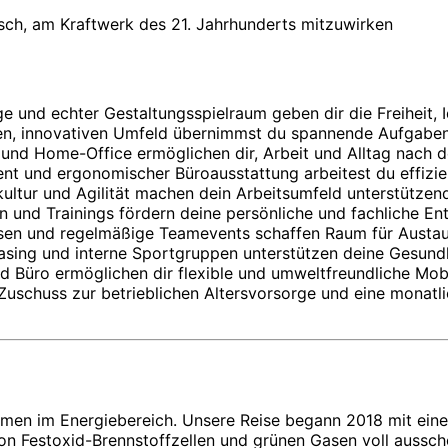
sch, am Kraftwerk des 21. Jahrhunderts mitzuwirken
ge und echter Gestaltungsspielraum geben dir die Freiheit,
en, innovativen Umfeld übernimmst du spannende Aufgaben
n und Home-Office ermöglichen dir, Arbeit und Alltag nach 
nt und ergonomischer Büroausstattung arbeitest du effizi
ultur und Agilität machen dein Arbeitsumfeld unterstützend
en und Trainings fördern deine persönliche und fachliche En
sen und regelmäßige Teamevents schaffen Raum für Austau
asing und interne Sportgruppen unterstützen deine Gesundh
d Büro ermöglichen dir flexible und umweltfreundliche Mobi
 Zuschuss zur betrieblichen Altersvorsorge und eine monatl
ehmen im Energiebereich. Unsere Reise begann 2018 mit ei
on Festoxid-Brennstoffzellen und grünen Gasen voll aussch