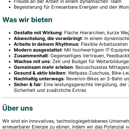
Freude an der Arbeit in einem dynamischen Team
Begeisterung für Erneuerbare Energien und den Wun
Was wir bieten
Gestalte mit Wirkung
: Flache Hierarchien, kurze We
Abwechslung, die voranbringt
: In einem dynamisch
Arbeite in deinem Rhythmus
: Flexible Arbeitszeite
Modern ausgestattet
: Mit hochwertigem IT-Equipme
Zusammenhalt
: Gegenseitiges Vertrauen, Feedbackk
Wachse mit uns
: Zeit und Budget für Weiterbildung
Gemeinsam mehr erleben
: Bezuschusstes Mittages
Gesund & aktiv bleiben
: Wellpass-Zuschuss, Bike-Le
Nachhaltig unterwegs
: Reverion-Bikes an S-Bahn un
Sicher & fair
: Eine leistungsgerechte Vergütung, der
Sicherheit und zusätzliche Extras
Über uns
Wir sind ein innovatives, technologiegetriebenes Untern
erneuerbarer Energie zu ebnen, indem wir das Potenzial v